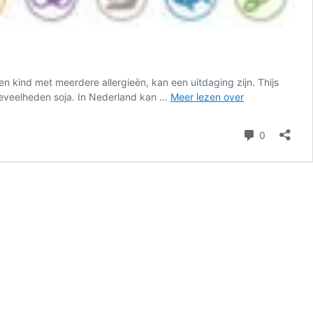
n kind met meerdere allergieën, kan een uitdaging zijn. Thijs
Reizen
hoeveelheden soja. In Nederland kan …
Meer lezen over
met
(meerdere)
reacties
0
voedselallergi