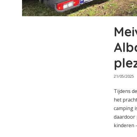
Mei
Alb
plez
21/05/2025
Tijdens d
het pracht
camping i
daardoor 
kinderen 