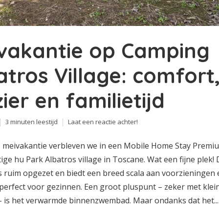
vakantie op Camping
atros Village: comfort
ier en familietijd
3 minuten leestijd
Laat een reactie achter!
e meivakantie verbleven we in een Mobile Home Stay Premi
ige hu Park Albatros village in Toscane. Wat een fijne plek!
s ruim opgezet en biedt een breed scala aan voorzieningen 
perfect voor gezinnen. Een groot pluspunt – zeker met klei
– is het verwarmde binnenzwembad. Maar ondanks dat het...