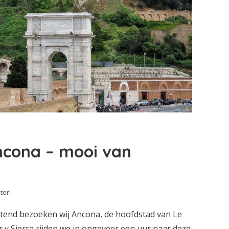
cona – mooi van
ter!
tend bezoeken wij Ancona, de hoofdstad van Le
y Sierra rijden we in ongeveer een uur naar deze