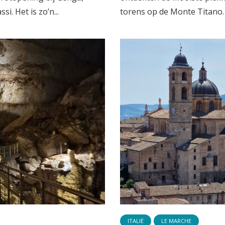
i. Het is zo’n...
torens op de Monte Titano.
ITALIË
LE MARCHE