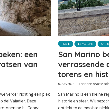
ITALIË
LE MARCHE
SAN 
oeken: een
San Marino b
rotsen van
verrassende d
torens en hist
02/08/2022
Laat een reactie ach
we verder richting een plek
San Marino is een kleine rep
io del Valadier. Deze
historie en sfeer. Wij bezo
grotopening bij Genga,
ontdekten de mooiste plekk