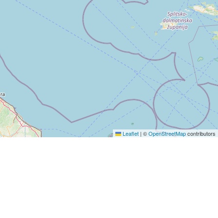
Leaflet
|
©
OpenStreetMap
contributors