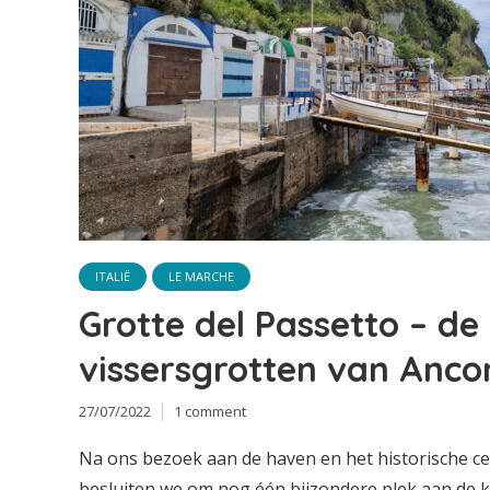
ITALIË
LE MARCHE
Grotte del Passetto – de
vissersgrotten van Anco
27/07/2022
1 comment
Na ons bezoek aan de haven en het historische 
besluiten we om nog één bijzondere plek aan de k