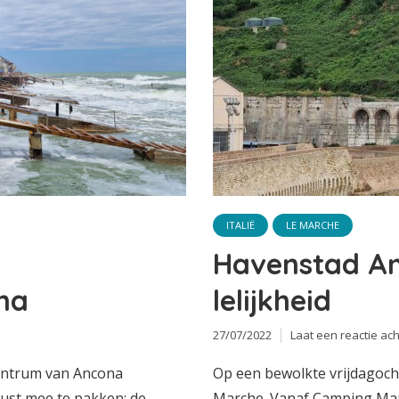
ITALIË
LE MARCHE
Havenstad An
na
lelijkheid
27/07/2022
Laat een reactie ach
centrum van Ancona
Op een bewolkte vrijdagoch
ust mee te pakken: de
Marche. Vanaf Camping Mar 