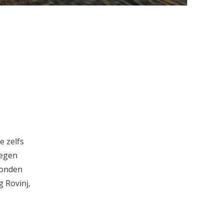
e zelfs
legen
konden
 Rovinj,