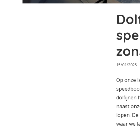
Dolf
spe
zon
15/01/2025
Op onze l
speedboot
dolfijnen
naast onz
lopen. De
waar we la