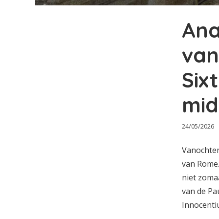
Ana
van
Six
mid
24/05/2026
Vanochten
van Rome. 
niet zomaa
van de Pa
Innocentiu