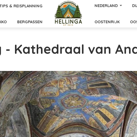
NEDERLAND
DU
TIPS & REISPLANNING
KKO
BERGPASSEN
OOSTENRIJK
OO
 - Kathedraal van An