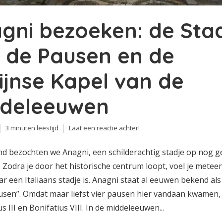
gni bezoeken: de Sta
 de Pausen en de
tijnse Kapel van de
deleeuwen
3 minuten leestijd
Laat een reactie achter!
d bezochten we Anagni, een schilderachtig stadje op nog g
Zodra je door het historische centrum loopt, voel je meteen
r een Italiaans stadje is. Anagni staat al eeuwen bekend als
usen”. Omdat maar liefst vier pausen hier vandaan kwamen,
s III en Bonifatius VIII. In de middeleeuwen...