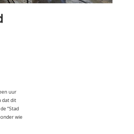
d
een uur
 dat dit
 de “Stad
 onder wie