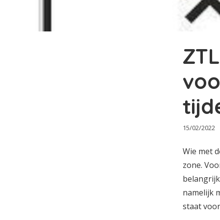
ZTL
voo
tij
15/02/2022
Wie met de
zone. Voor
belangrij
namelijk 
staat voor