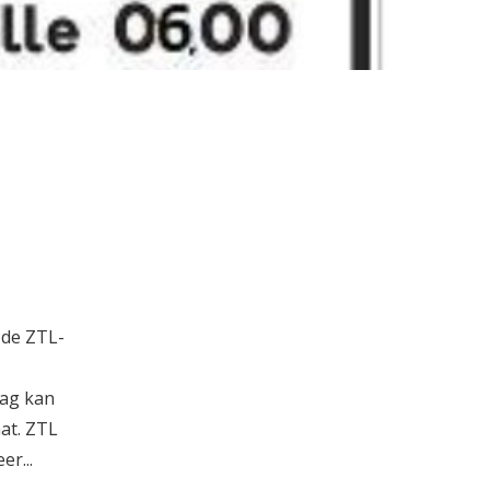
: de ZTL-
lag kan
at. ZTL
er...