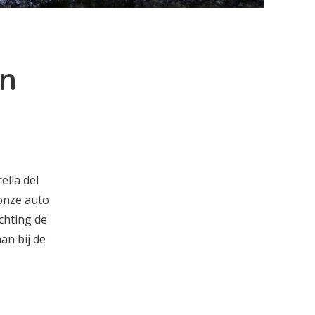
en
lla del
onze auto
chting de
an bij de