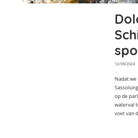
Dol
Sch
spo
12/09/2024
Nadat we 
Sassolung
op de par
waterval 
voet van d