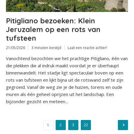
Pitigliano bezoeken: Klein
Jeruzalem op een rots van
tufsteen
21/05/2026
3 minuten leestijd
Laat een reactie achter!
Vanochtend bezochten we het prachtige Pitigliano, één van
die plekken die al indruk maakt voordat je er überhaupt
binnenwandelt. Het stadje ligt spectaculair boven op een
rots van tufsteen en lijkt bijna uit de rotswand zelf te zijn
gegroeid. Vanaf de weg zie je de huizen, torens en oude
muren als één geheel oprijzen uit het landschap. Een
bijzonder gezicht en meteen...
Berichten
2
3
22
1