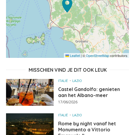
Leaflet
|
©
OpenStreetMap
contributors
MISSCHIEN VIND JE DIT OOK LEUK
ITALIË
LAZIO
Castel Gandolfo: genieten
aan het Albano-meer
17/06/2026
ITALIË
LAZIO
Rome by night vanaf het
Monumento a Vittorio