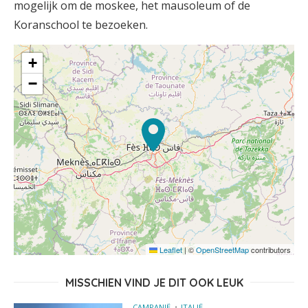
mogelijk om de moskee, het mausoleum of de
Koranschool te bezoeken.
+
−
Leaflet
|
©
OpenStreetMap
contributors
MISSCHIEN VIND JE DIT OOK LEUK
CAMPANIË
ITALIË