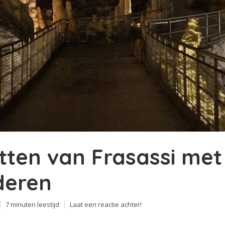
tten van Frasassi met
deren
7 minuten leestijd
Laat een reactie achter!