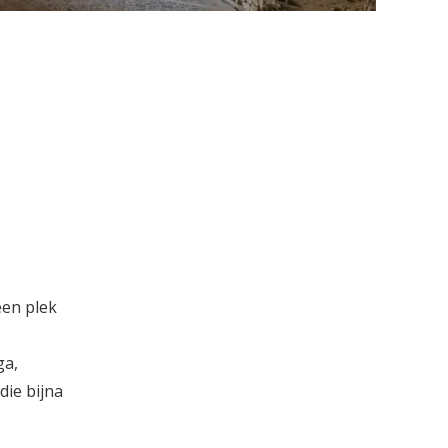
een plek
ga,
die bijna