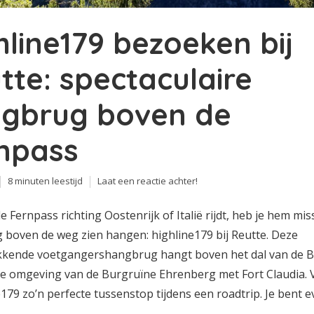
hline179 bezoeken bij
tte: spectaculaire
gbrug boven de
npass
8 minuten leestijd
Laat een reactie achter!
 de Fernpass richting Oostenrijk of Italië rijdt, heb je hem mis
 boven de weg zien hangen: highline179 bij Reutte. Deze
kende voetgangershangbrug hangt boven het dal van de 
de omgeving van de Burgruïne Ehrenberg met Fort Claudia. 
e179 zo’n perfecte tussenstop tijdens een roadtrip. Je bent ev