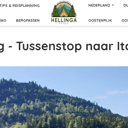
NEDERLAND
DU
TIPS & REISPLANNING
KKO
BERGPASSEN
OOSTENRIJK
OO
g - Tussenstop naar Ita