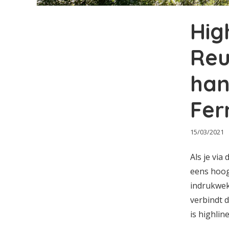
Hig
Reu
han
Fer
15/03/2021
Als je via
eens hoog
indrukwek
verbindt 
is highlin