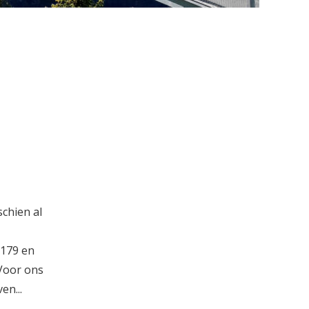
schien al
B179 en
Voor ons
en...