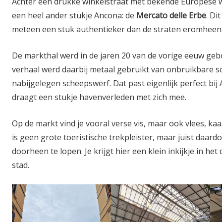
Achter een drukke winkelstraat met bekende Europese w
een heel ander stukje Ancona: de
Mercato delle Erbe
. Di
meteen een stuk authentieker dan de straten eromheen
De markthal werd in de jaren 20 van de vorige eeuw ge
verhaal werd daarbij metaal gebruikt van onbruikbare s
nabijgelegen scheepswerf. Dat past eigenlijk perfect bij
draagt een stukje havenverleden met zich mee.
Op de markt vind je vooral verse vis, maar ook vlees, kaa
is geen grote toeristische trekpleister, maar juist daar
doorheen te lopen. Je krijgt hier een klein inkijkje in het
stad.