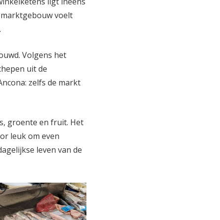
inkelketens ligt ineens
t marktgebouw voelt
.
bouwd. Volgens het
chepen uit de
 Ancona: zelfs de markt
s, groente en fruit. Het
door leuk om even
 dagelijkse leven van de