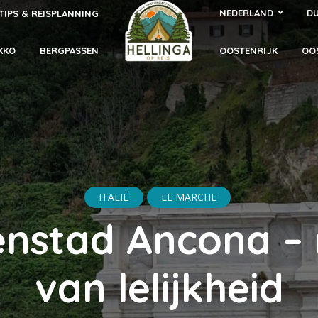
NEDERLAND
DU
TIPS & REISPLANNING
KKO
BERGPASSEN
OOSTENRIJK
OO
ITALIË
LE MARCHE
nstad Ancona –
van lelijkheid