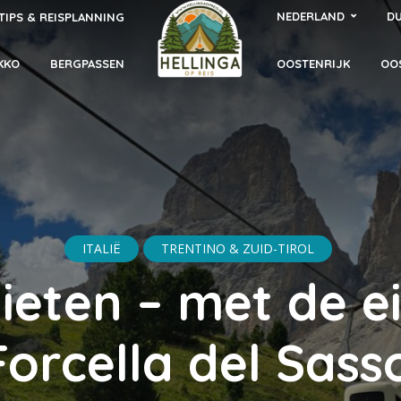
NEDERLAND
DU
TIPS & REISPLANNING
KKO
BERGPASSEN
OOSTENRIJK
OO
ITALIË
TRENTINO & ZUID-TIROL
eten – met de eit
Forcella del Sass