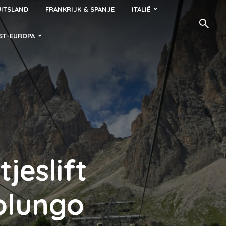
ITSLAND
FRANKRIJK & SPANJE
ITALIË
ST-EUROPA
jeslift
olungo