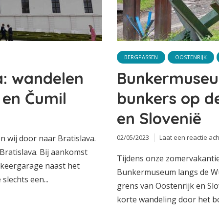
BERGPASSEN
OOSTENRIJK
a: wandelen
Bunkermuseu
 en Čumil
bunkers op de
en Slovenië
02/05/2023
Laat een reactie ach
 wij door naar Bratislava.
Bratislava. Bij aankomst
Tijdens onze zomervakantie
rkeergarage naast het
Bunkermuseum langs de Wur
 slechts een...
grens van Oostenrijk en Slo
korte wandeling door het bo