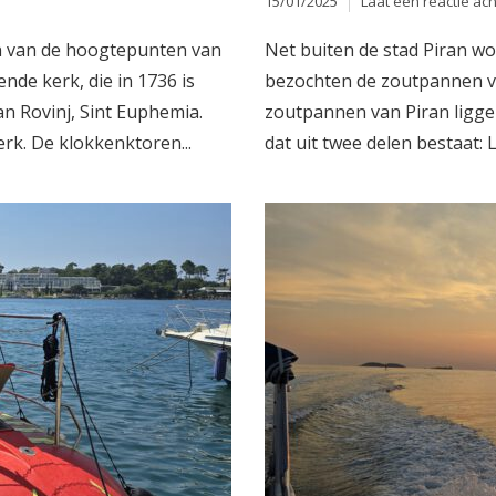
15/01/2025
Laat een reactie ach
n van de hoogtepunten van
Net buiten de stad Piran w
nde kerk, die in 1736 is
bezochten de zoutpannen va
n Rovinj, Sint Euphemia.
zoutpannen van Piran ligge
rk. De klokkenktoren...
dat uit twee delen bestaat: 