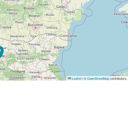
Leaflet
|
©
OpenStreetMap
contributors