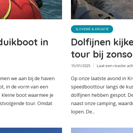
SLOVENIË & KROATIË
duikboot in
Dolfijnen kijk
tour bij zon
15/01/2025
Laat een reactie ach
omen we aan bij de haven
Op onze laatste avond in 
ot, in de vorm van een
speedboottour langs de kust
 kleine boot waarmee je
dolfijnen hebben gespot. D
rstvolgende tour. Omdat
naast onze camping, waardo
lopen. De...