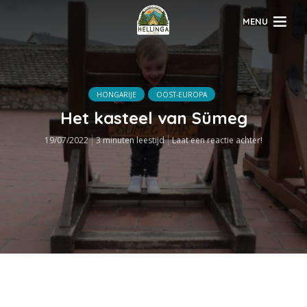
MENU
HONGARIJE
OOST-EUROPA
Het kasteel van Sümeg
19/07/2022
3 minuten leestijd
Laat een reactie achter!