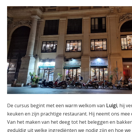
De cursus begint met een warm welkom van
Luigi
, hij v
keuken en zijn prachtige restaurant. Hij neemt ons mee 
Van het maken van het deeg tot het beleggen en bakken v
geduldig uit welke ingrediënten we nodig zijn en hoe we