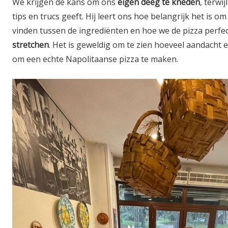
We krijgen de kans om ons
eigen deeg te kneden
, terwi
tips en trucs geeft. Hij leert ons hoe belangrijk het is om
vinden tussen de ingrediënten en hoe we de pizza perf
stretchen
. Het is geweldig om te zien hoeveel aandacht e
om een echte Napolitaanse pizza te maken.