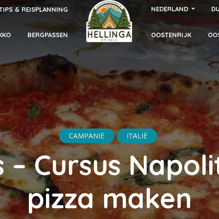
NEDERLAND
DU
TIPS & REISPLANNING
KKO
BERGPASSEN
OOSTENRIJK
OO
CAMPANIË
ITALIË
 – Cursus Napol
pizza maken