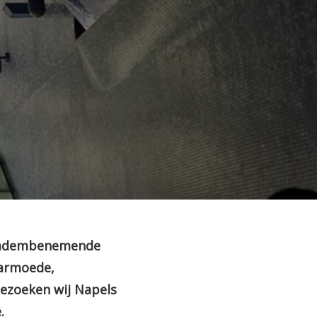
s, adembenemende
 armoede,
 bezoeken wij Napels
.