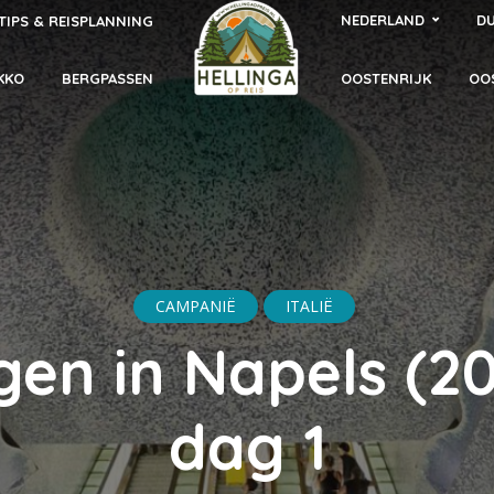
NEDERLAND
DU
TIPS & REISPLANNING
KKO
BERGPASSEN
OOSTENRIJK
OO
CAMPANIË
ITALIË
gen in Napels (20
dag 1