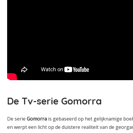
De Tv-serie Gomorra
De serie
Gomorra
is gebaseerd op het gelijknamige boe
en werpt een licht op de duistere realiteit van de georg