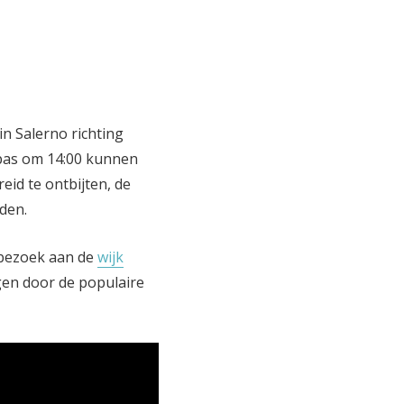
n Salerno richting
 pas om 14:00 kunnen
id te ontbijten, de
den.
 bezoek aan de
wijk
gen door de populaire