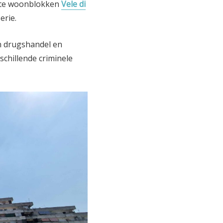
chte woonblokken
Vele di
erie.
an drugshandel en
chillende criminele