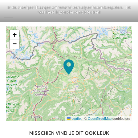
In de stoeltjeslift zagen wij iemand een alpenhoorn bespelen. Het
was heel bijzonder om dit te zien!
+
−
Leaflet
|
©
OpenStreetMap
contributors
MISSCHIEN VIND JE DIT OOK LEUK