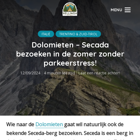
MENU
ITALIË
TRENTINO & ZUID-TIROL
Dolomieten – Secada
bezoeken in de zomer zonder
parkeerstress!
12/09/2024
4 minuten leestijd
Laat een reactie achter!
Wie naar de
Dolomieten
gaat wil natuurlijk ook de
bekende Seceda-berg bezoeken. Seceda is een berg in