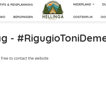
NEDERLAND
DU
TIPS & REISPLANNING
KKO
BERGPASSEN
OOSTENRIJK
OO
ag - #RigugioToniDeme
 free to contact the website