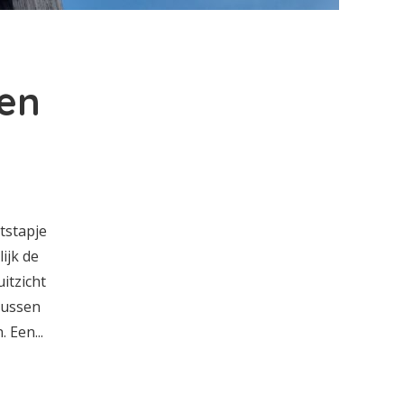
ren
tstapje
ijk de
itzicht
tussen
 Een...