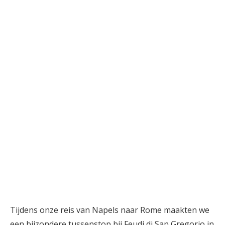
Tijdens onze reis van Napels naar Rome maakten we
een bijzondere tussenstop bij Feudi di San Gregorio in