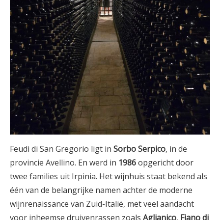
Feudi di San Gregorio ligt in
Sorbo Serpico
, in de
provincie Avellino. En werd in
1986
opgericht door
twee families uit Irpinia. Het wijnhuis staat bekend als
één van de belangrijke namen achter de moderne
wijnrenaissance van Zuid-Italië, met veel aandacht
voor inheemse druivenrassen zoals
Aglianico
,
Fiano di