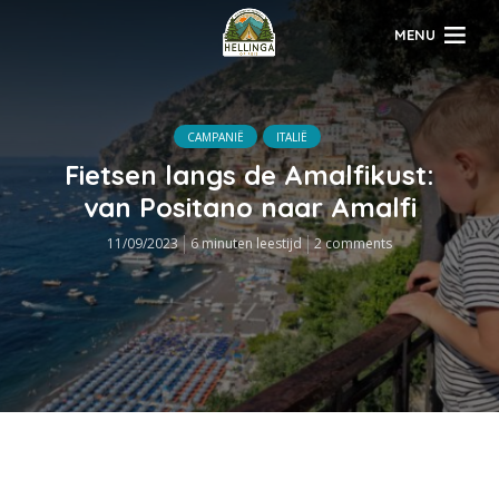
MENU
CAMPANIË
ITALIË
Fietsen langs de Amalfikust:
van Positano naar Amalfi
11/09/2023
6 minuten leestijd
2 comments