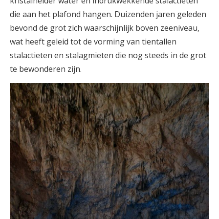
kristalhelder water en indrukwekkende stalactieten
die aan het plafond hangen. Duizenden jaren geleden
bevond de grot zich waarschijnlijk boven zeeniveau,
wat heeft geleid tot de vorming van tientallen
stalactieten en stalagmieten die nog steeds in de grot
te bewonderen zijn.