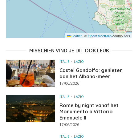
Leaflet
|
©
OpenStreetMap
contributors
MISSCHIEN VIND JE DIT OOK LEUK
ITALIË
LAZIO
Castel Gandolfo: genieten
aan het Albano-meer
17/06/2026
ITALIË
LAZIO
Rome by night vanaf het
Monumento a Vittorio
Emanuele II
17/06/2026
ITALIË
LAZIO