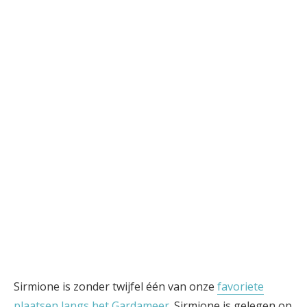
Sirmione is zonder twijfel één van onze
favoriete
plaatsen langs het Gardameer
. Sirmione is gelegen op