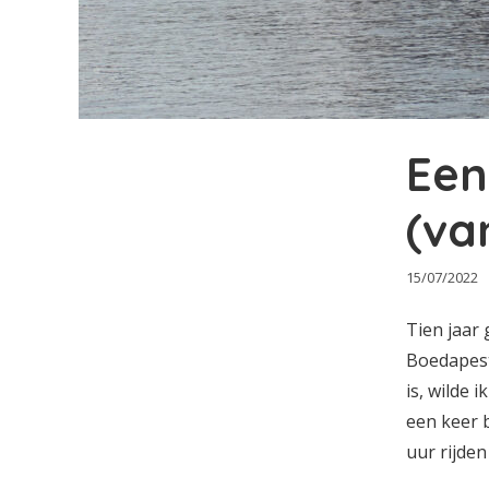
Een
(va
15/07/2022
Tien jaar
Boedapest
is, wilde 
een keer 
uur rijden