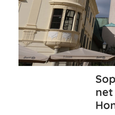
Sop
net
Hon