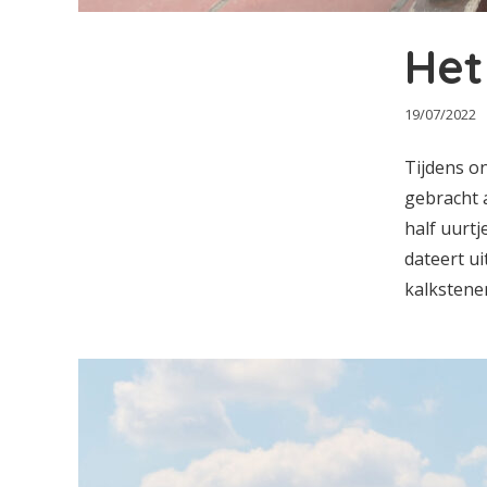
Het
19/07/2022
Tijdens o
gebracht a
half uurt
dateert u
kalkstenen