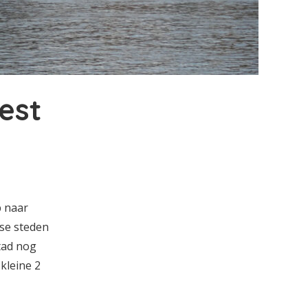
est
p naar
se steden
stad nog
kleine 2