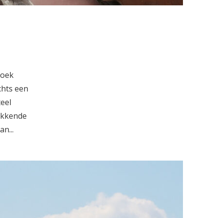
zoek
chts een
eel
ekkende
n...