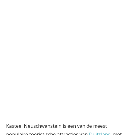
Kasteel Neuschwanstein is een van de meest
populaire toeristische attracties van
Duitsland
, met