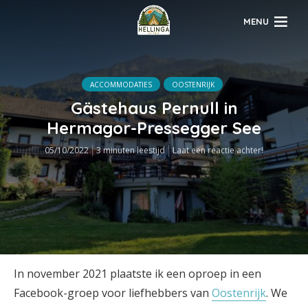
MENU
ACCOMMODATIES
OOSTENRIJK
Gästehaus Pernull in
Hermagor-Pressegger See
05/10/2022
3 minuten leestijd
Laat een reactie achter!
In november 2021 plaatste ik een oproep in een
Facebook-groep voor liefhebbers van
Oostenrijk
. We