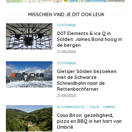
Leaflet
|
©
OpenStreetMap
contributors
MISSCHIEN VIND JE DIT OOK LEUK
OOSTENRIJK
007 Elements & ice Q in
Sölden: James Bond hoog in
de bergen
21/05/2026
OOSTENRIJK
Gletsjer Sölden bezoeken:
met de Schwarze
Schneidbahn naar de
Rettenbachferner
21/05/2026
ACCOMMODATIES
ITALIË
UMBRIË
Casa Biron: gezelligheid,
pizza en BBQ in het hart van
Umbrië